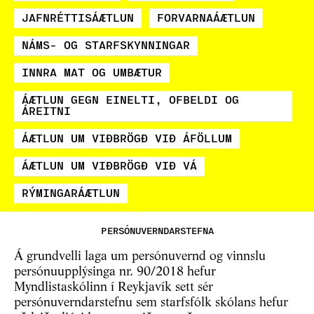
JAFNRÉTTISÁÆTLUN
FORVARNAÁÆTLUN
NÁMS- OG STARFSKYNNINGAR
INNRA MAT OG UMBÆTUR
ÁÆTLUN GEGN EINELTI, OFBELDI OG
ÁREITNI
ÁÆTLUN UM VIÐBRÖGÐ VIÐ ÁFÖLLUM
ÁÆTLUN UM VIÐBRÖGÐ VIÐ VÁ
RÝMINGARÁÆTLUN
PERSÓNUVERNDARSTEFNA
Á grundvelli laga um persónuvernd og vinnslu
persónuupplýsinga nr. 90/2018 hefur
Myndlistaskólinn í Reykjavík sett sér
persónuverndarstefnu sem starfsfólk skólans hefur