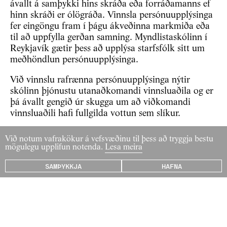
ávallt á samþykki hins skráða eða forráðamanns ef
hinn skráði er ólögráða. Vinnsla persónuupplýsinga
fer eingöngu fram í þágu ákveðinna markmiða eða
til að uppfylla gerðan samning. Myndlistaskólinn í
Reykjavík gætir þess að upplýsa starfsfólk sitt um
meðhöndlun persónuupplýsinga.
Við vinnslu rafrænna persónuupplýsinga nýtir
skólinn þjónustu utanaðkomandi vinnsluaðila og er
þá ávallt gengið úr skugga um að viðkomandi
vinnsluaðili hafi fullgilda vottun sem slíkur.
Skólinn áskilur sér rétt til að nota myndir og
Við notum vafrakökur á vefsvæðinu til þess að tryggja bestu
vídeóefni úr starfi skólans í auglýsingar, í
mögulegu upplifun notenda.
Lesa meira
kynningarefni á heimasíðu, í markaðsefni á prenti
SAMÞYKKJA
HAFNA
og á samfélagsmiðlum. Berist beiðni frá nemanda
eða forráðamanni um að fjarlægja efni með
viðkomandi er undantekningalaust orðið við því. Þó
er ekki hægt að fara fram á að mynd sé fjarlægð
þegar um er að ræða hópmynd sem tekin er í
skólanum eða á viðburðum honum tengdum og