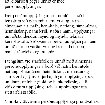
að leiðarljósi þegar unnið er með
persónuupplýsingar.
Þær persónuupplýsingar sem unnið er með í
tengslum við nemendur eru fyrst og fremst
almennar, s.s. nafn, kennitala, netfang, símanúmer,
heimilisfang, námsferill, staða í námi, upplýsingar
um aðstandendur, mynd og myndir teknar í
kennslustofu. Viðkvæmar persónuupplýsingar sem
unnið er með varða fyrst og fremst heilsufar,
námsörðugleika og fatlanir.
Í tengslum við starfsfólk er unnið með almennar
persónuupplýsingar á borð við nafn, kennitölu,
netfang, símanúmer, heimilisfang, menntun og
starfsferil og ýmsar fjárhagslegar upplýsingar, s.s.
um laun, opinber gjöld og bankareikninga. Til
viðkvæmra upplýsinga teljast upplýsingar um
stéttarfélagsaðild.
Vinnsla viðkvæmra persónuupplýsinga grundvallast