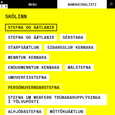
M
MENU
NÁMSKEIÐALISTI
Í
R
SKÓLINN
STEFNA OG ÁÆTLANIR
STEFNA OG ÁÆTLANIR
SÉRSTAÐA
STARFSÁÆTLUN
SIÐAREGLUR KENNARA
MENNTUN KENNARA
ENDURMENNTUN KENNARA
MÁLSTEFNA
UMHVERFISSTEFNA
PERSÓNUVERNDARSTEFNA
STEFNA UM MEÐFERÐ TRÚNAÐARUPPLÝSINGA
Í TÖLVUPÓSTI
ALÞJÓÐASTEFNA
MÓTTÖKUÁÆTLUN