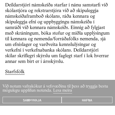
Deildarstjóri námskeiða starfar í nánu samstarfi við
skólastjóra og rekstrarstjóra við að skipuleggja
námskeiðaframboð skólans, ráða kennara og
skipuleggja efni og uppbyggingu námskeiða í
samráði við kennara námskeiðs. Einnig að fylgjast
með skráningum, bóka stofur og miðla upplýsingum
til kennara og nemenda/forráðafólks nemenda, sjá
um efnislager og varðveita kennslulýsingar og
verkefni í verkefnabanka skólans. Deildarstjóri
skilar skriflegri skýrslu um faglegt starf í lok hverrar
annar sem birt er í ársskýrslu.
Starfsfólk
Við notum vafrakökur á vefsvæðinu til þess að tryggja bestu
mögulegu upplifun notenda.
Lesa meira
SAMÞYKKJA
HAFNA