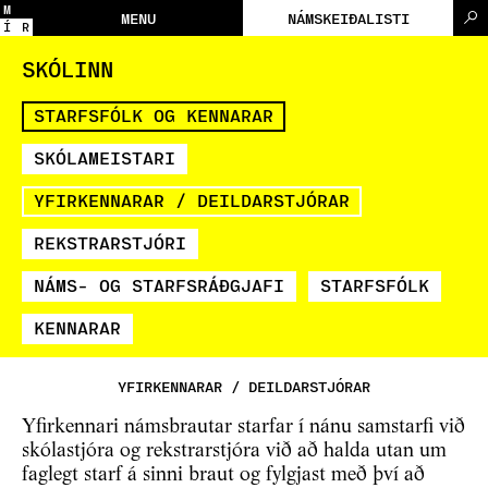
M
MENU
NÁMSKEIÐALISTI
Í
R
SKÓLINN
STARFSFÓLK OG KENNARAR
SKÓLAMEISTARI
YFIRKENNARAR / DEILDARSTJÓRAR
REKSTRARSTJÓRI
NÁMS- OG STARFSRÁÐGJAFI
STARFSFÓLK
KENNARAR
YFIRKENNARAR / DEILDARSTJÓRAR
Yfirkennari námsbrautar starfar í nánu samstarfi við
skólastjóra og rekstrarstjóra við að halda utan um
faglegt starf á sinni braut og fylgjast með því að