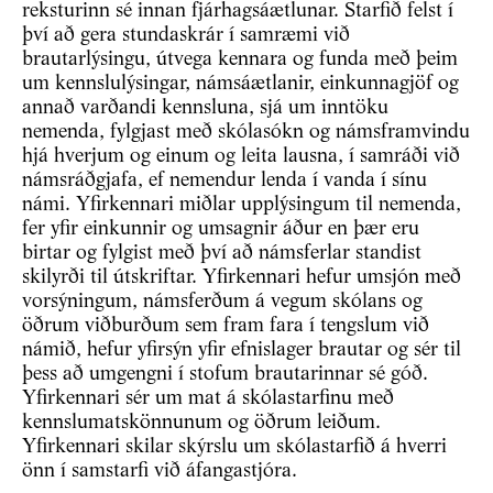
reksturinn sé innan fjárhagsáætlunar. Starfið felst í
því að gera stundaskrár í samræmi við
brautarlýsingu, útvega kennara og funda með þeim
um kennslulýsingar, námsáætlanir, einkunnagjöf og
annað varðandi kennsluna, sjá um inntöku
nemenda, fylgjast með skólasókn og námsframvindu
hjá hverjum og einum og leita lausna, í samráði við
námsráðgjafa, ef nemendur lenda í vanda í sínu
námi. Yfirkennari miðlar upplýsingum til nemenda,
fer yfir einkunnir og umsagnir áður en þær eru
birtar og fylgist með því að námsferlar standist
skilyrði til útskriftar. Yfirkennari hefur umsjón með
vorsýningum, námsferðum á vegum skólans og
öðrum viðburðum sem fram fara í tengslum við
námið, hefur yfirsýn yfir efnislager brautar og sér til
þess að umgengni í stofum brautarinnar sé góð.
Yfirkennari sér um mat á skólastarfinu með
kennslumatskönnunum og öðrum leiðum.
Yfirkennari skilar skýrslu um skólastarfið á hverri
önn í samstarfi við áfangastjóra.