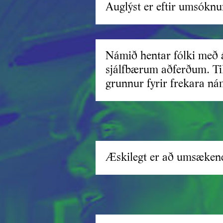
Auglýst er eftir umsókn
Námið hentar fólki með 
sjálfbærum aðferðum. Tilv
grunnur fyrir frekara ná
Æskilegt er að umsækendu