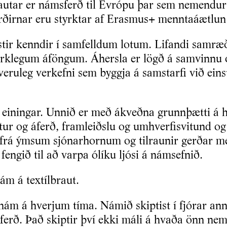
rautar er námsferð til Evrópu þar sem nemend
rðirnar eru styrktar af Erasmus+ menntaáætlu
estir kenndir í samfelldum lotum. Lifandi sam
verklegum áföngum. Áhersla er lögð á samvinnu 
uleg verkefni sem byggja á samstarfi við einst
 einingar. Unnið er með ákveðna grunnþætti á h
ur og áferð, framleiðslu og umhverfisvitund og
frá ýmsum sjónarhornum og tilraunir gerðar með
engið til að varpa ólíku ljósi á námsefnið.
ám á textílbraut.
nám á hverjum tíma. Námið skiptist í fjórar anni
erð. Það skiptir því ekki máli á hvaða önn nem