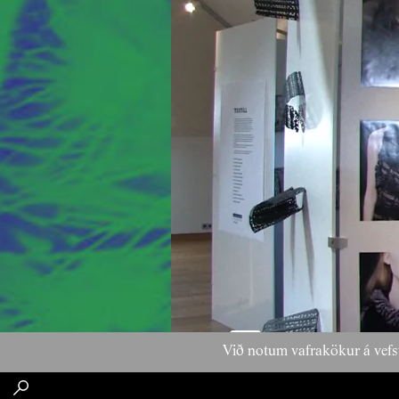
Við notum vafrakökur á vefs