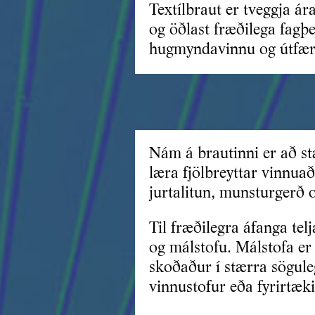
Textílbraut er tveggja á
og öðlast fræðilega fagþ
hugmyndavinnu og útfær
Nám á brautinni er að st
læra fjölbreyttar vinnuað
jurtalitun, munsturgerð 
Til fræðilegra áfanga te
og málstofu. Málstofa er
skoðaður í stærra söguleg
vinnustofur eða fyrirtæki