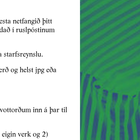
sta netfangið þitt
dað í ruslpóstinum
 starfsreynslu.
ærð og helst jpg eða
ottorðum inn á þar til
 eigin verk og 2)