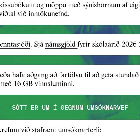
skissubókum og möppu með sýnishornum af ei
viðtal við inntökunefnd.
enntasjóði
. Sjá
námsgjöld
fyrir skólaárið 2026-
ða hafa aðgang að fartölvu til að geta stundað
é með 16 GB vinnsluminni.
SÓTT ER UM Í GEGNUM UMSÓKNARVEF
skrefum við stafrænt umsóknarferli: