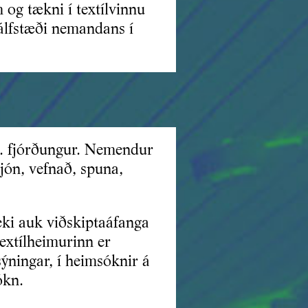
 og tækni í textílvinnu
jálfstæði nemandans í
b. fjórðungur. Nemendur
rjón, vefnað, spuna,
eki auk viðskiptaáfanga
extílheimurinn er
sýningar, í heimsóknir á
ókn.