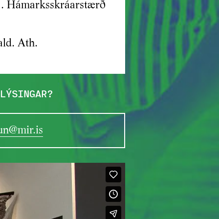
r). Hámarksskráarstærð
ald. Ath.
LÝSINGAR?
run@mir.is