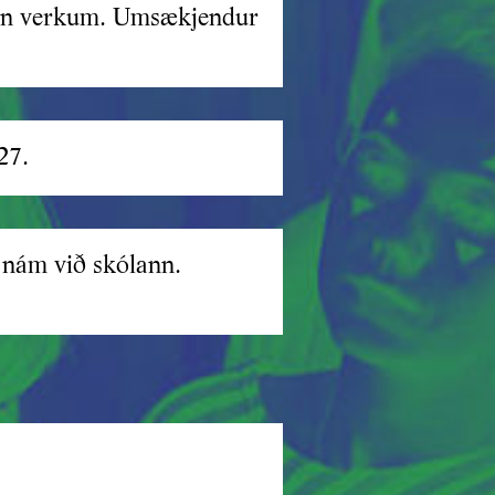
gin verkum. Umsækjendur
27.
 nám við skólann.