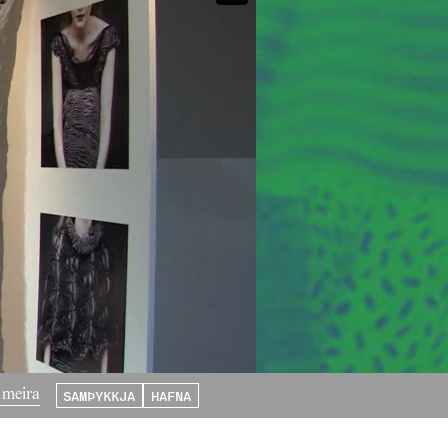
SAMÞYKKJA
HAFNA
 meira