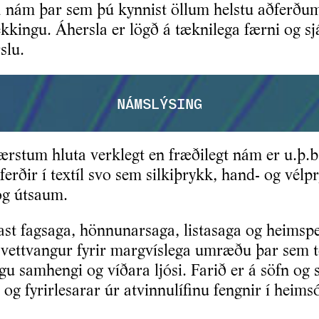
ra nám þar sem þú kynnist öllum helstu aðferðum
ekkingu. Áhersla er lögð á tæknilega færni og s
slu.
NÁMSLÝSING
ærstum hluta verklegt en fræðilegt nám er u.þ.
ferðir í textíl svo sem silkiþrykk, hand- og vélp
og útsaum.
ljast fagsaga, hönnunarsaga, listasaga og heimsp
 vettvangur fyrir margvíslega umræðu þar sem t
u samhengi og víðara ljósi. Farið er á söfn og 
 og fyrirlesarar úr atvinnulífinu fengnir í heims