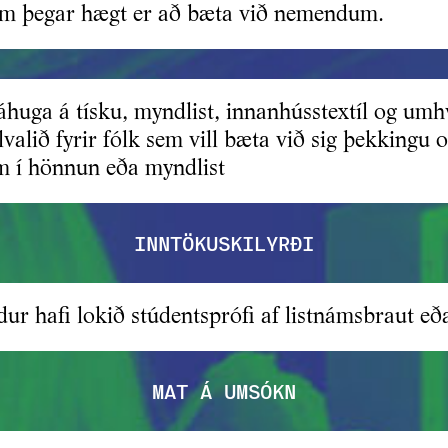
um þegar hægt er að bæta við nemendum.
áhuga á tísku, myndlist, innanhússtextíl og um
alið fyrir fólk sem vill bæta við sig þekkingu o
m í hönnun eða myndlist
INNTÖKUSKILYRÐI
r hafi lokið stúdentsprófi af listnámsbraut e
MAT Á UMSÓKN