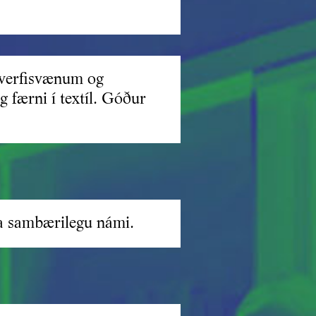
hverfisvænum og
g færni í textíl. Góður
ða sambærilegu námi.