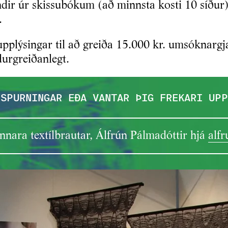
dir úr skissubókum (að minnsta kosti 10 síðu
.
upplýsingar til að greiða 15.000 kr. umsóknargj
urgreiðanlegt.
 SPURNINGAR EÐA VANTAR ÞIG FREKARI UPP
nara textílbrautar, Álfrún Pálmadóttir hjá
alf