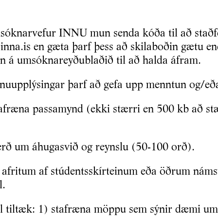
msóknarvefur INNU mun senda kóða til að staðfe
nna.is en gæta þarf þess að skilaboðin gætu en
n á umsóknareyðublaðið til að halda áfram.
nuupplýsingar þarf að gefa upp menntun og/eða
stafræna passamynd (ekki stærri en 500 kb að st
gerð um áhugasvið og reynslu (50-100 orð).
afritum af stúdentsskírteinum eða öðrum námsv
l.
öl tiltæk: 1) stafræna möppu sem sýnir dæmi um