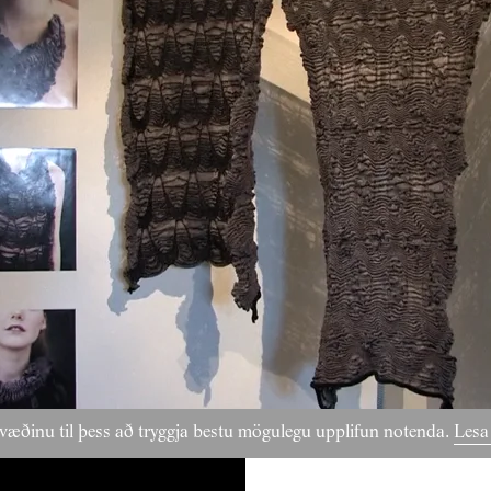
væðinu til þess að tryggja bestu mögulegu upplifun notenda.
Lesa