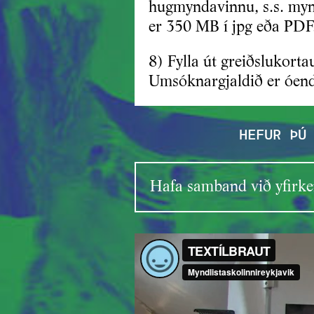
hugmyndavinnu, s.s. myn
er 350 MB í jpg eða PDF
8) Fylla út greiðslukorta
Umsóknargjaldið er óend
HEFUR ÞÚ
Hafa samband við yfirken