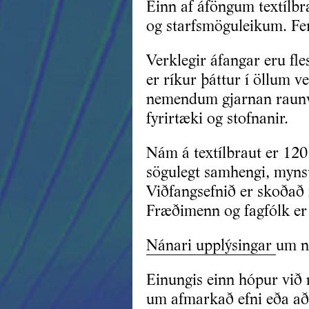
Einn af áföngum textílb
og starfsmöguleikum. Fe
Verklegir áfangar eru fl
er ríkur þáttur í öllum 
nemendum gjarnan raunver
fyrirtæki og stofnanir.
Nám á textílbraut er 120
sögulegt samhengi, mynst
Viðfangsefnið er skoðað 
Fræðimenn og fagfólk er f
Nánari upplýsingar
um n
Einungis einn hópur við 
um afmarkað efni eða aðf