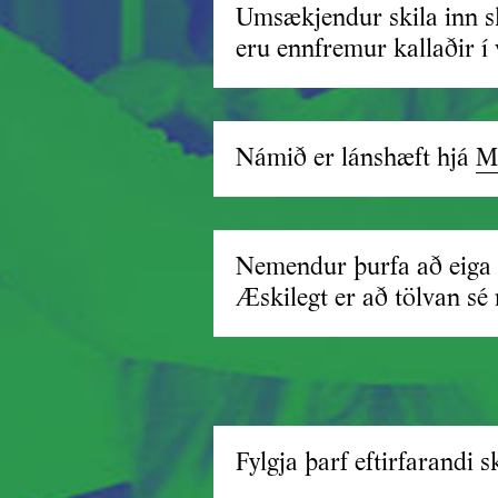
Umsækjendur skila inn 
eru ennfremur kallaðir í 
Námið er lánshæft hjá
M
Nemendur þurfa að eiga e
Æskilegt er að tölvan s
Fylgja þarf eftirfarandi 