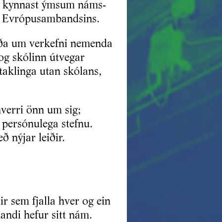
ur kynnast ýmsum náms-
n Evrópusambandsins.
ræða um verkefni nemenda
og skólinn útvegar
aklinga utan skólans,
verri önn um sig;
 persónulega stefnu.
 nýjar leiðir.
r sem fjalla hver og ein
andi hefur sitt nám.