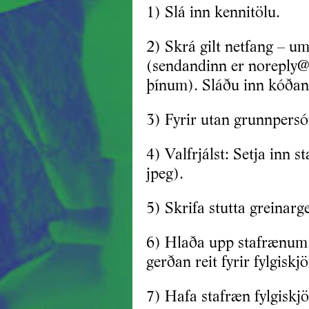
1) Slá inn kennitölu.
2) Skrá gilt netfang – u
(sendandinn er noreply@i
þínum). Sláðu inn kóðan
3) Fyrir utan grunnpersó
4) Valfrjálst: Setja inn 
jpeg).
5) Skrifa stutta greinar
6) Hlaða upp stafrænum 
gerðan reit fyrir fylgiskjö
7) Hafa stafræn fylgiskj