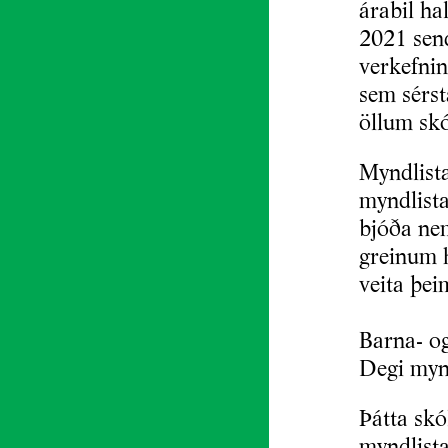
árabil ha
2021 sen
verkefni
sem sérst
öllum sk
Myndlista
myndlista
bjóða ne
greinum 
veita þe
Barna- og
Degi myn
Þátta skó