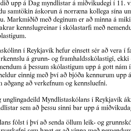
ldið upp á Dag myndlistar á miðvikudegi í 11. v
du samtökin áskorun á norræna kollega sína um 
nu. Markmiðið með deginum er að minna á miki
akrar kennslugreinar í skólastarfi með nemend
ólastigum.
skólinn í Reykjavík hefur einsett sér að vera í f
rkennslu á grunn- og framhaldsskólastigi, ekki
mendum á þessum skólastigum upp á gott nám í
heldur einnig með því að bjóða kennurum upp 
im aðgang að verkefnum og kennsluefni.
 unglingadeild Myndlistaskólans í Reykjavík ákv
dlistar sem að þessu sinni bar upp á miðvikuda
lans fólst í því að senda öllum leik- og grunns