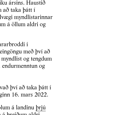
iku ársins. Haustið
að taka þátt í
lvægi myndlistarinnar
um á öllum aldri og
ararbroddi í
 eingöngu með því að
 myndlist og tengdum
á endurmenntun og
að því að taka þátt í
ginn 16. mars 2022.
kólum á landinu
þrjú