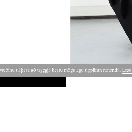
væðinu til þess að tryggja bestu mögulegu upplifun notenda.
Lesa