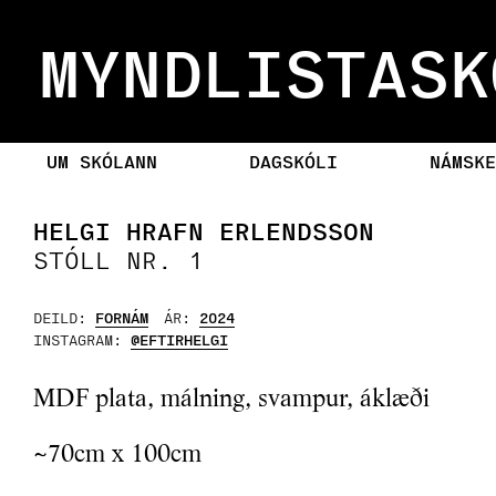
MYNDLISTASK
UM SKÓLANN
DAGSKÓLI
NÁMSKE
HELGI HRAFN ERLENDSSON
STÓLL NR. 1
DEILD:
FORNÁM
ÁR:
2024
INSTAGRAM:
@EFTIRHELGI
MDF plata, málning, svampur, áklæði
~70cm x 100cm