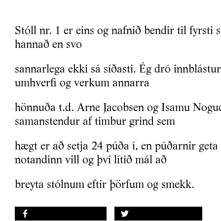
Stóll nr. 1 er eins og nafnið bendir til fyrsti 
hannað en svo
sannarlega ekki sá síðasti. Ég dró innblástu
umhverfi og verkum annarra
hönnuða t.d. Arne Jacobsen og Isamu Noguch
samanstendur af timbur grind sem
hægt er að setja 24 púða í, en púðarnir geta
notandinn vill og því lítið mál að
breyta stólnum eftir þörfum og smekk.
DEILA Á FACEBOOK
DEILA Á TWITTER