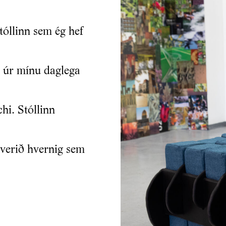
stóllinn sem ég hef
r úr mínu daglega
i. Stóllinn
 verið hvernig sem