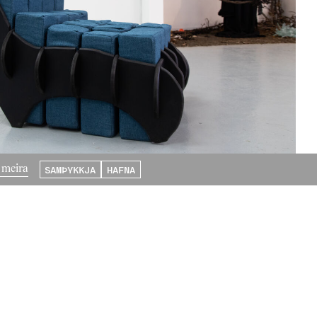
SAMÞYKKJA
HAFNA
 meira