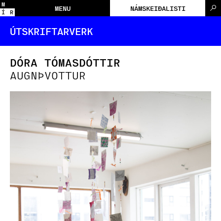
M
MENU
NÁMSKEIÐALISTI
Í
R
ÚTSKRIFTARVERK
DÓRA TÓMASDÓTTIR
AUGNÞVOTTUR