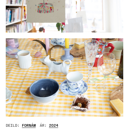
DEILD:
FORNÁM
ÁR:
2024