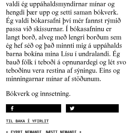
valdi ég uppáhaldsmyndirnar mínar og
hengdi þær upp og setti saman bókverk.
Ég valdi bókarsafni því mér fannst rýmið
passa við skissurnar. Í bókasafninu er
langt borð, alveg með lengri borðum sem
ég hef séð og það minnti mig á uppáhalds
barna bokína mina Lísu í undralandi. Ég
bauð fólk í teboði á opnunardegi og lét svo
teboðinu vera restina af sýningu. Eins og
minningarnar mínar af stöðunum.
Bókverk og innsetning.
DEILA Á FACEBOOK
DEILA Á TWITTER
TIL BAKA Í YFIRLIT
← FYRRI NEMANDI
NÆSTI NEMANDI →