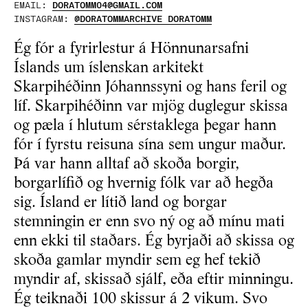
EMAIL:
DORATOMM04@GMAIL.COM
INSTAGRAM:
@DORATOMMARCHIVE DORATOMM
Ég fór a fyrirlestur á Hönnunarsafni
Íslands um íslenskan arkitekt
Skarpihéðinn Jóhannssyni og hans feril og
líf. Skarpihéðinn var mjög duglegur skissa
og pæla í hlutum sérstaklega þegar hann
fór í fyrstu reisuna sína sem ungur maður.
Þá var hann alltaf að skoða borgir,
borgarlífið og hvernig fólk var að hegða
sig. Ísland er lítið land og borgar
stemningin er enn svo ný og að mínu mati
enn ekki til staðars. Ég byrjaði að skissa og
skoða gamlar myndir sem eg hef tekið
myndir af, skissað sjálf, eða eftir minningu.
Ég teiknaði 100 skissur á 2 vikum. Svo