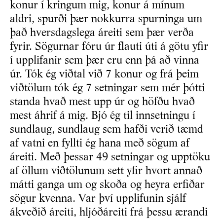
konur í kringum mig, konur á mínum
aldri, spurði þær nokkurra spurninga um
það hversdagslega áreiti sem þær verða
fyrir. Sögurnar fóru úr flauti úti á götu yfir
í upplifanir sem þær eru enn þá að vinna
úr. Tók ég viðtal við 7 konur og frá þeim
viðtölum tók ég 7 setningar sem mér þótti
standa hvað mest upp úr og höfðu hvað
mest áhrif á mig. Bjó ég til innsetningu í
sundlaug, sundlaug sem hafði verið tæmd
af vatni en fyllti ég hana með sögum af
áreiti. Með þessar 49 setningar og upptöku
af öllum viðtölunum sett yfir hvort annað
mátti ganga um og skoða og heyra erfiðar
sögur kvenna. Var því upplifunin sjálf
ákveðið áreiti, hljóðáreiti frá þessu ærandi