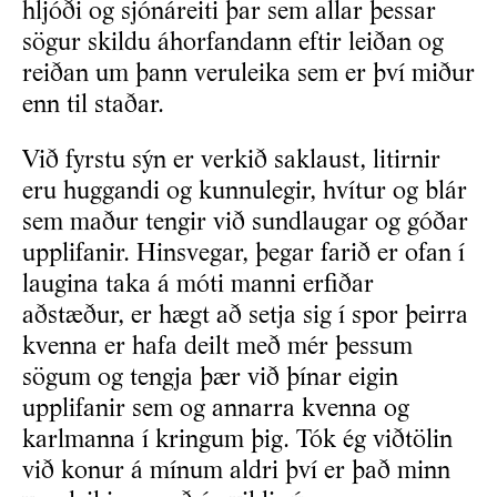
hljóði og sjónáreiti þar sem allar þessar
sögur skildu áhorfandann eftir leiðan og
reiðan um þann veruleika sem er því miður
enn til staðar.
Við fyrstu sýn er verkið saklaust, litirnir
eru huggandi og kunnulegir, hvítur og blár
sem maður tengir við sundlaugar og góðar
upplifanir. Hinsvegar, þegar farið er ofan í
laugina taka á móti manni erfiðar
aðstæður, er hægt að setja sig í spor þeirra
kvenna er hafa deilt með mér þessum
sögum og tengja þær við þínar eigin
upplifanir sem og annarra kvenna og
karlmanna í kringum þig. Tók ég viðtölin
við konur á mínum aldri því er það minn