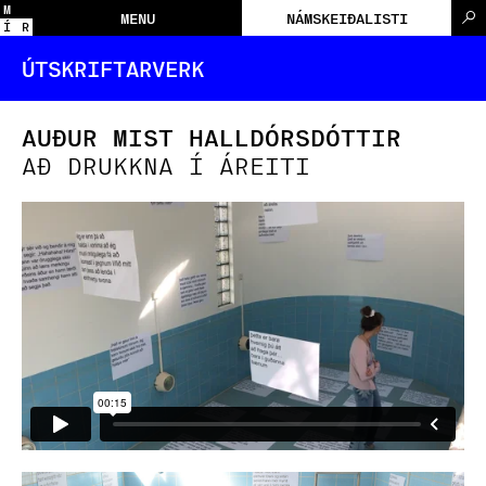
M
MENU
NÁMSKEIÐALISTI
Í
R
ÚTSKRIFTARVERK
AUÐUR MIST HALLDÓRSDÓTTIR
AÐ DRUKKNA Í ÁREITI