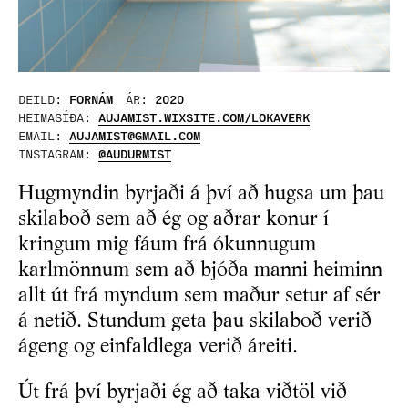
DEILD:
FORNÁM
ÁR:
2020
HEIMASÍÐA:
AUJAMIST.WIXSITE.COM/LOKAVERK
EMAIL:
AUJAMIST@GMAIL.COM
INSTAGRAM:
@AUDURMIST
Hugmyndin byrjaði á því að hugsa um þau
skilaboð sem að ég og aðrar konur í
kringum mig fáum frá ókunnugum
karlmönnum sem að bjóða manni heiminn
allt út frá myndum sem maður setur af sér
á netið. Stundum geta þau skilaboð verið
ágeng og einfaldlega verið áreiti.
Út frá því byrjaði ég að taka viðtöl við