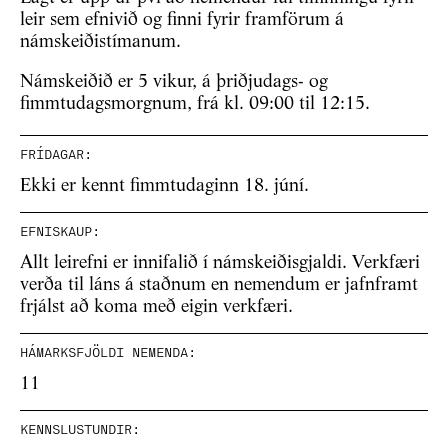
leir sem efnivið og finni fyrir framförum á
námskeiðistímanum.
Námskeiðið er 5 vikur, á þriðjudags- og
fimmtudagsmorgnum, frá kl. 09:00 til 12:15.
FRÍDAGAR:
Ekki er kennt fimmtudaginn 18. júní.
EFNISKAUP:
Allt leirefni er innifalið í námskeiðisgjaldi. Verkfæri
verða til láns á staðnum en nemendum er jafnframt
frjálst að koma með eigin verkfæri.
HÁMARKSFJÖLDI NEMENDA:
11
KENNSLUSTUNDIR: