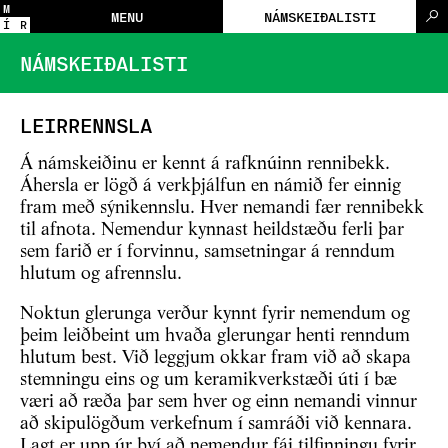
M
MENU
NÁMSKEIÐALISTI
Í
R
NÁMSKEIÐALISTI
LEIRRENNSLA
Á námskeiðinu er kennt á rafknúinn rennibekk.
Áhersla er lögð á verkþjálfun en námið fer einnig
fram með sýnikennslu. Hver nemandi fær rennibekk
til afnota. Nemendur kynnast heildstæðu ferli þar
sem farið er í forvinnu, samsetningar á renndum
hlutum og afrennslu.
Noktun glerunga verður kynnt fyrir nemendum og
þeim leiðbeint um hvaða glerungar henti renndum
hlutum best. Við leggjum okkar fram við að skapa
stemningu eins og um keramikverkstæði úti í bæ
væri að ræða þar sem hver og einn nemandi vinnur
að skipulögðum verkefnum í samráði við kennara.
Lagt er upp úr því að nemendur fái tilfinningu fyrir