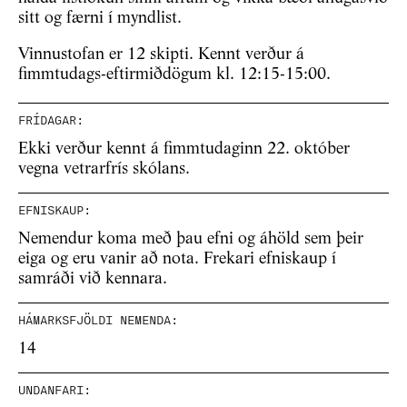
sitt og færni í myndlist.
Vinnustofan er 12 skipti. Kennt verður á
fimmtudags-eftirmiðdögum kl. 12:15-15:00.
FRÍDAGAR:
Ekki verður kennt á fimmtudaginn 22. október
vegna vetrarfrís skólans.
EFNISKAUP:
Nemendur koma með þau efni og áhöld sem þeir
eiga og eru vanir að nota. Frekari efniskaup í
samráði við kennara.
HÁMARKSFJÖLDI NEMENDA:
14
UNDANFARI: