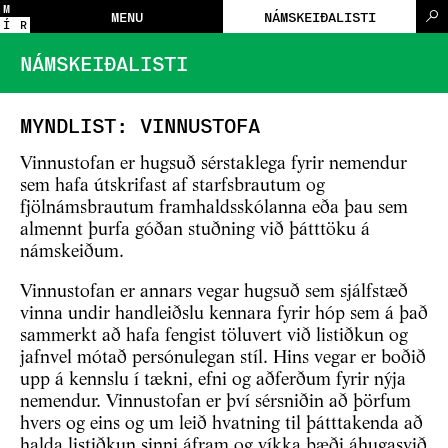
M
MENU
NÁMSKEIÐALISTI
Í
R
NÁMSKEIÐALISTI
MYNDLIST: VINNUSTOFA
Vinnustofan er hugsuð sérstaklega fyrir nemendur
sem hafa útskrifast af starfsbrautum og
fjölnámsbrautum framhaldsskólanna eða þau sem
almennt þurfa góðan stuðning við þátttöku á
námskeiðum.
Vinnustofan er annars vegar hugsuð sem sjálfstæð
vinna undir handleiðslu kennara fyrir hóp sem á það
sammerkt að hafa fengist töluvert við listiðkun og
jafnvel mótað persónulegan stíl. Hins vegar er boðið
upp á kennslu í tækni, efni og aðferðum fyrir nýja
nemendur. Vinnustofan er því sérsniðin að þörfum
hvers og eins og um leið hvatning til þátttakenda að
halda listiðkun sinni áfram og víkka bæði áhugasvið