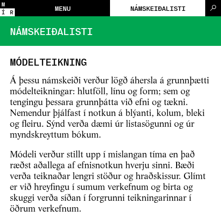
M
MENU
NÁMSKEIÐALISTI
Í
R
NÁMSKEIÐALISTI
MÓDELTEIKNING
Á þessu námskeiði verður lögð áhersla á grunnþætti
módelteikningar: hlutföll, línu og form; sem og
tengingu þessara grunnþátta við efni og tækni.
Nemendur þjálfast í notkun á blýanti, kolum, bleki
og fleiru. Sýnd verða dæmi úr listasögunni og úr
myndskreyttum bókum.
Módeli verður stillt upp í mislangan tíma en það
ræðst aðallega af efnisnotkun hverju sinni. Bæði
verða teiknaðar lengri stöður og hraðskissur. Glímt
er við hreyfingu í sumum verkefnum og birta og
skuggi verða síðan í forgrunni teikningarinnar í
öðrum verkefnum.