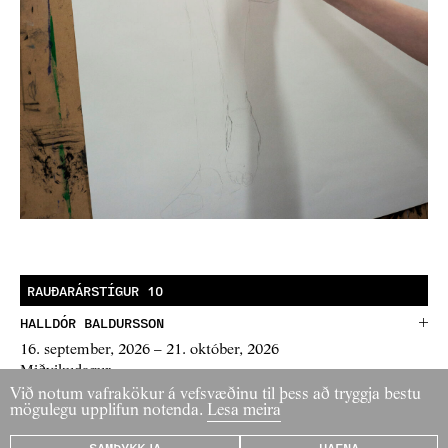
RAUÐARÁRSTÍGUR 10
HALLDÓR BALDURSSON
16.
september
, 2026 – 21.
október
, 2026
Miðvikudagur
Við notum vafrakökur á vefsvæðinu til þess að tryggja bestu
HALLDÓR BALDURSSON
mögulegu upplifun notenda.
Lesa meira
28.
október
, 2026 – 2.
desember
, 2026
SAMÞYKKJA
HAFNA