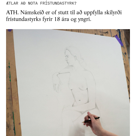
ÆTLAR AÐ NOTA FRÍSTUNDASTYRK?
ATH. Námskeið er of stutt til að uppfylla skilyrði
frístundastyrks fyrir 18 ára og yngri.