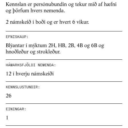
Kennslan er persónubundin og tekur mið af hæfni
og þörfum hvers nemenda.
2 námskeið í boði og er hvert 6 vikur.
EFNISKAUP:
Blýantar í mýktum 2H, HB, 2B, 4B og 6B og
hnoðleður og strokleður.
HÁMARKSFJÖLDI NEMENDA:
12 í hverju námskeiði
KENNSLUSTUNDIR:
26
EININGAR:
1