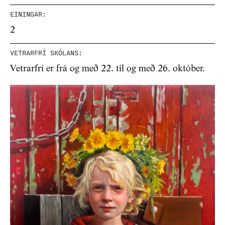
EININGAR:
2
VETRARFRÍ SKÓLANS:
Vetrarfrí er frá og með 22. til og með 26. október.