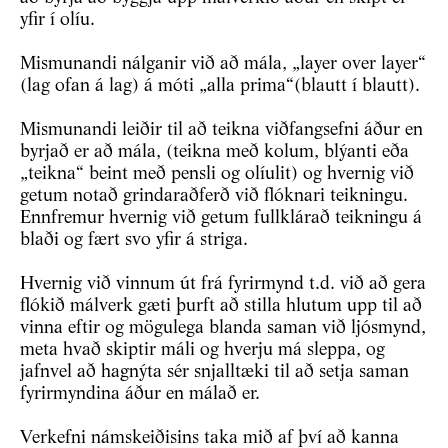
yfir í olíu.
Mismunandi nálganir við að mála, „layer over layer“
(lag ofan á lag) á móti „alla prima“(blautt í blautt).
Mismunandi leiðir til að teikna viðfangsefni áður en
byrjað er að mála, (teikna með kolum, blýanti eða
„teikna“ beint með pensli og olíulit) og hvernig við
getum notað grindaraðferð við flóknari teikningu.
Ennfremur hvernig við getum fullklárað teikningu á
blaði og fært svo yfir á striga.
Hvernig við vinnum út frá fyrirmynd t.d. við að gera
flókið málverk gæti þurft að stilla hlutum upp til að
vinna eftir og mögulega blanda saman við ljósmynd,
meta hvað skiptir máli og hverju má sleppa, og
jafnvel að hagnýta sér snjalltæki til að setja saman
fyrirmyndina áður en málað er.
Verkefni námskeiðisins taka mið af því að kanna