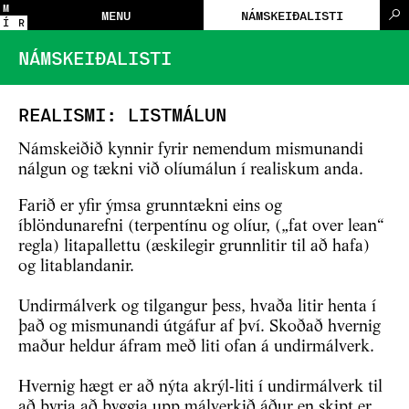
M
MENU
NÁMSKEIÐALISTI
Í
R
NÁMSKEIÐALISTI
REALISMI: LISTMÁLUN
Námskeiðið kynnir fyrir nemendum mismunandi
nálgun og tækni við olíumálun í realiskum anda.
Farið er yfir ýmsa grunntækni eins og
íblöndunarefni (terpentínu og olíur, („fat over lean“
regla) litapallettu (æskilegir grunnlitir til að hafa)
og litablandanir.
Undirmálverk og tilgangur þess, hvaða litir henta í
það og mismunandi útgáfur af því. Skoðað hvernig
maður heldur áfram með liti ofan á undirmálverk.
Hvernig hægt er að nýta akrýl-liti í undirmálverk til
að byrja að byggja upp málverkið áður en skipt er