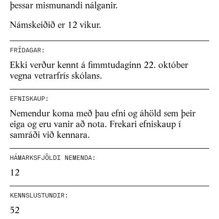
þessar mismunandi nálganir.
Námskeiðið er 12 vikur.
FRÍDAGAR:
Ekki verður kennt á fimmtudaginn 22. október
vegna vetrarfrís skólans.
EFNISKAUP:
Nemendur koma með þau efni og áhöld sem þeir
eiga og eru vanir að nota. Frekari efniskaup í
samráði við kennara.
HÁMARKSFJÖLDI NEMENDA:
12
KENNSLUSTUNDIR:
52