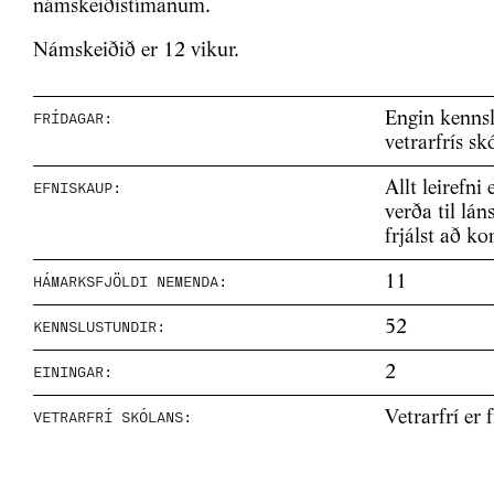
námskeiðistímanum.
Námskeiðið er 12 vikur.
FRÍDAGAR:
Engin kenns
vetrarfrís sk
EFNISKAUP:
Allt leirefni
verða til lá
frjálst að k
HÁMARKSFJÖLDI NEMENDA:
11
KENNSLUSTUNDIR:
52
EININGAR:
2
VETRARFRÍ SKÓLANS:
Vetrarfrí er 