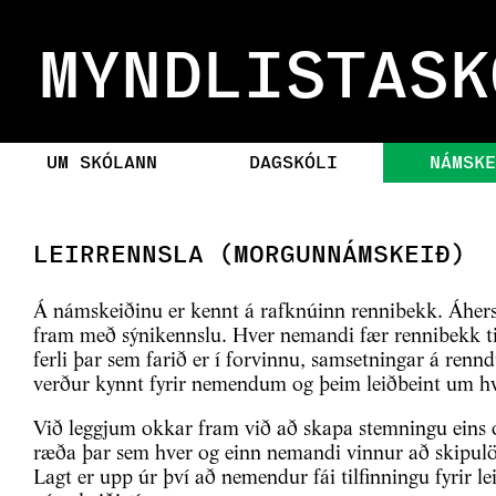
MYNDLISTASK
UM SKÓLANN
DAGSKÓLI
NÁMSKE
LEIRRENNSLA (MORGUNNÁMSKEIÐ)
Á námskeiðinu er kennt á rafknúinn rennibekk. Áhersl
fram með sýnikennslu. Hver nemandi fær rennibekk t
ferli þar sem farið er í forvinnu, samsetningar á re
verður kynnt fyrir nemendum og þeim leiðbeint um h
Við leggjum okkar fram við að skapa stemningu eins 
ræða þar sem hver og einn nemandi vinnur að skipul
Lagt er upp úr því að nemendur fái tilfinningu fyrir le