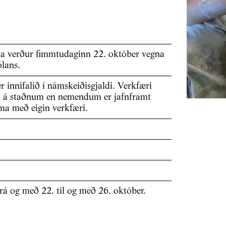
la verður fimmtudaginn 22. október vegna
ólans.
 er innifalið í námskeiðisgjaldi. Verkfæri
ns á staðnum en nemendum er jafnframt
oma með eigin verkfæri.
frá og með 22. til og með 26. október.