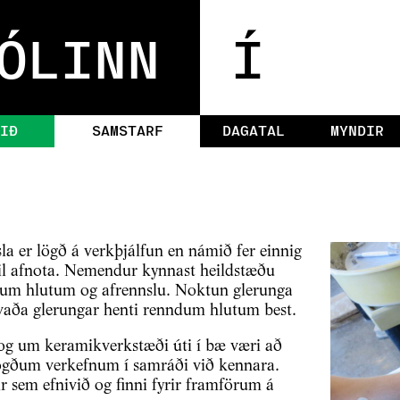
ÓLINN
Í
IÐ
SAMSTARF
DAGATAL
MYNDIR
a er lögð á verkþjálfun en námið fer einnig
il afnota. Nemendur kynnast heildstæðu
nndum hlutum og afrennslu. Noktun glerunga
vaða glerungar henti renndum hlutum best.
og um keramikverkstæði úti í bæ væri að
ögðum verkefnum í samráði við kennara.
ir sem efnivið og finni fyrir framförum á