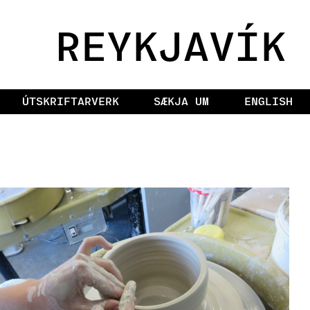
REYKJAVÍK
ÚTSKRIFTARVERK
SÆKJA UM
ENGLISH