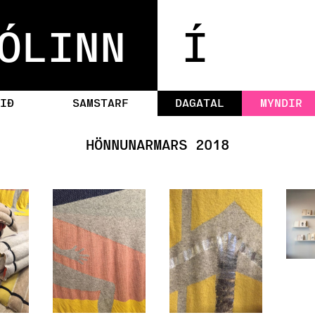
ÓLINN
Í
IÐ
SAMSTARF
DAGATAL
MYNDIR
HÖNNUNARMARS 2018