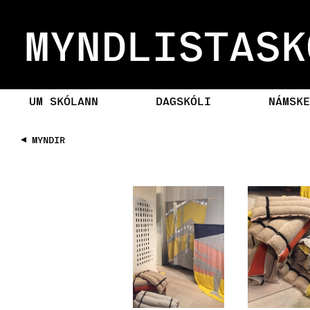
MYNDLISTASK
UM SKÓLANN
DAGSKÓLI
NÁMSKE
MYNDIR